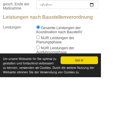
gesch. Ende der
Maßnahme
Leistungen nach Baustellenverordnung
Leistungen
Gesamte Leistungen der
Koordination nach BaustellV
NUR Leistungen der
Planungsphase
NUR Leistungen der
Ausführungsphase
NUR einen SiGe-Plan
Um unsere Webseite für Sie optimal zu
Got it!
gestalten und fortlaufend verbessern
Nur eine Unterlage für spätere
zu können, verwenden wir Cookies. Durch die weitere Nutzung der
Arbeiten
Webseite stimmen Sie der Verwendung von Cookies zu
Kontaktdaten / Ansprechpartner
Vorname
Nachname *
Institution / Firma
Telefon
eMail Adresse *