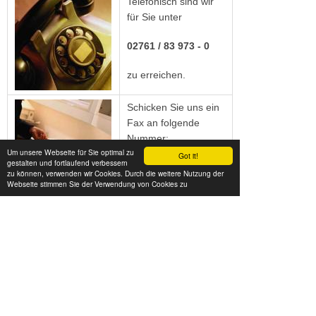
Telefonisch sind wir
für Sie unter
02761 / 83 973 - 0
zu erreichen.
Schicken Sie uns ein
Fax an folgende
Nummer:
Um unsere Webseite für Sie optimal zu
Got it!
gestalten und fortlaufend verbessern
02761 / 83 973 - 29
zu können, verwenden wir Cookies. Durch die weitere Nutzung der
Webseite stimmen Sie der Verwendung von Cookies zu
KONTAKFORMULAR
Vorname
Nachname *
Telefon